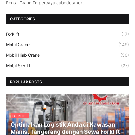
Rental Crane Terpercaya Jabodetabek.
CATEGORIES
Forklift
(17)
Mobil Crane
(149)
Mobil Hiab Crane
(50)
Mobil Skylift
(27)
POPULAR POSTS
FORKLIFT
Optimalkan Logistik Anda di Kawasan
Manis, Tangerang dengan Sewa Forklift -