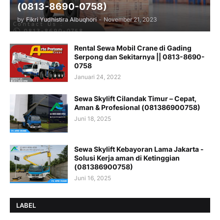
(0813-8690-0758)
by
Fikri Yudhistira Albuqhori
-
November 21, 2023
Rental Sewa Mobil Crane di Gading
Serpong dan Sekitarnya || 0813-8690-
0758
Januari 24, 2022
Sewa Skylift Cilandak Timur – Cepat,
Aman & Profesional (081386900758)
Juni 18, 2025
Sewa Skylift Kebayoran Lama Jakarta -
Solusi Kerja aman di Ketinggian
(081386900758)
Juni 16, 2025
LABEL