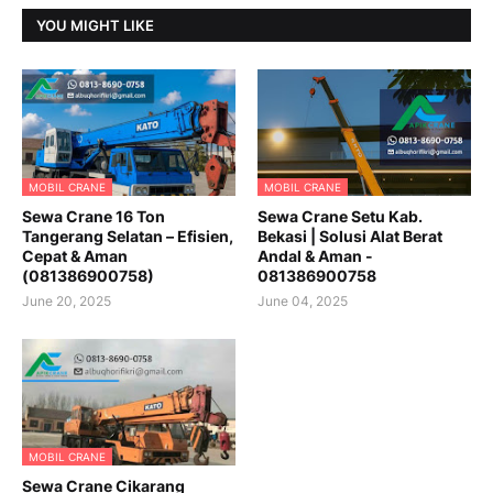
YOU MIGHT LIKE
MOBIL CRANE
MOBIL CRANE
Sewa Crane 16 Ton
Sewa Crane Setu Kab.
Tangerang Selatan – Efisien,
Bekasi | Solusi Alat Berat
Cepat & Aman
Andal & Aman -
(081386900758)
081386900758
June 20, 2025
June 04, 2025
MOBIL CRANE
Sewa Crane Cikarang