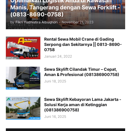
Optimalkan Logistik Anda di Kawasan
Manis, Tangerang dengan Sewa Forklift -
(0813-8690-0758)
by
Fikri Yudhistira Albuqhori
-
November 21, 2023
Rental Sewa Mobil Crane di Gading
Serpong dan Sekitarnya || 0813-8690-
0758
Januari 24, 2022
Sewa Skylift Cilandak Timur – Cepat,
Aman & Profesional (081386900758)
Juni 18, 2025
Sewa Skylift Kebayoran Lama Jakarta -
Solusi Kerja aman di Ketinggian
(081386900758)
Juni 16, 2025