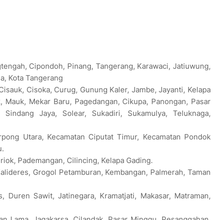
gtengah, Cipondoh, Pinang, Tangerang, Karawaci, Jatiuwung,
da, Kota Tangerang
Cisauk, Cisoka, Curug, Gunung Kaler, Jambe, Jayanti, Kelapa
ok, Mauk, Mekar Baru, Pagedangan, Cikupa, Panongan, Pasar
 Sindang Jaya, Solear, Sukadiri, Sukamulya, Teluknaga,
erpong Utara, Kecamatan Ciputat Timur, Kecamatan Pondok
u.
Priok, Pademangan, Cilincing, Kelapa Gading.
 Kalideres, Grogol Petamburan, Kembangan, Palmerah, Taman
, Duren Sawit, Jatinegara, Kramatjati, Makasar, Matraman,
ran Lama, Jagakarsa, Cilandak, Pasar Minggu, Pesanggahan,