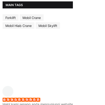
MAIN TAGS
Forklift
Mobil Crane
Mobil Hiab Crane
Mobil Skylift
Fikri Yudhistira Albuqhori
Halo! kami senang anda mengunjungi website