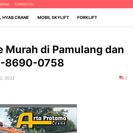
temap
Contact Us
L HYAB CRANE
MOBIL SKYLIFT
FORKLIFT
e Murah di Pamulang dan
13-8690-0758
22, 2022
0