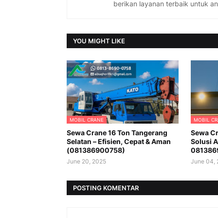
berikan layanan terbaik untuk a
YOU MIGHT LIKE
MOBIL CRANE
MOBIL C
Sewa Crane 16 Ton Tangerang
Sewa Cr
Selatan – Efisien, Cepat & Aman
Solusi A
(081386900758)
081386
June 20, 2025
June 04,
POSTING KOMENTAR