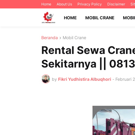
Home
About Us
Privacy Policy
Disclaimer
Si
HOME
MOBIL CRANE
MOBI
Beranda
Mobil Crane
Rental Sewa Cran
Sekitarnya || 08
by
Fikri Yudhistira Albuqhori
-
Februari 