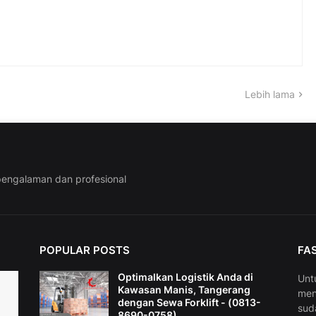
Lebih lama
rpengalaman dan profesional
POPULAR POSTS
FA
Optimalkan Logistik Anda di
Unt
Kawasan Manis, Tangerang
men
dengan Sewa Forklift - (0813-
sud
8690-0758)