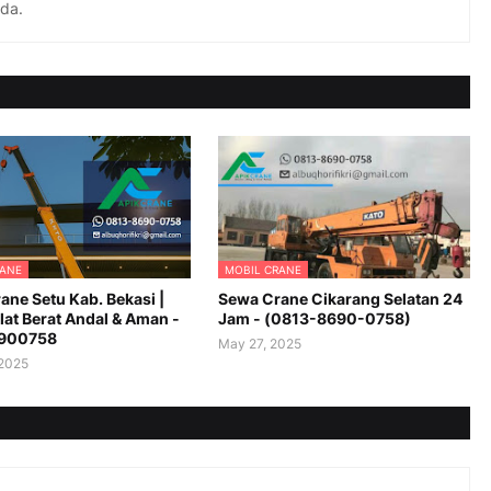
nda.
RANE
MOBIL CRANE
ane Setu Kab. Bekasi |
Sewa Crane Cikarang Selatan 24
lat Berat Andal & Aman -
Jam - (0813-8690-0758)
900758
May 27, 2025
 2025