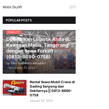
Mobil Skylift
(27)
POPULAR POSTS
FORKLIFT
Optimalkan Logistik Anda di
Kawasan Manis, Tangerang
dengan Sewa Forklift -
(0813-8690-0758)
by
Fikri Yudhistira Albuqhori
-
November 21, 2023
Rental Sewa Mobil Crane di
Gading Serpong dan
Sekitarnya || 0813-8690-
0758
Januari 24, 2022