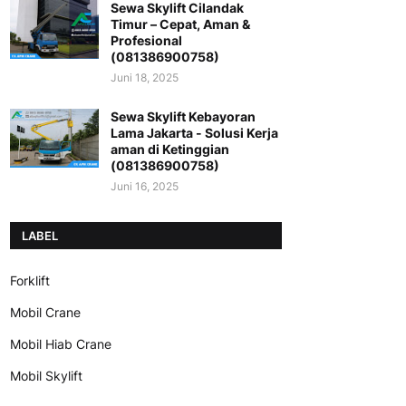
Sewa Skylift Cilandak
Timur – Cepat, Aman &
Profesional
(081386900758)
Juni 18, 2025
Sewa Skylift Kebayoran
Lama Jakarta - Solusi Kerja
aman di Ketinggian
(081386900758)
Juni 16, 2025
LABEL
Forklift
Mobil Crane
Mobil Hiab Crane
Mobil Skylift