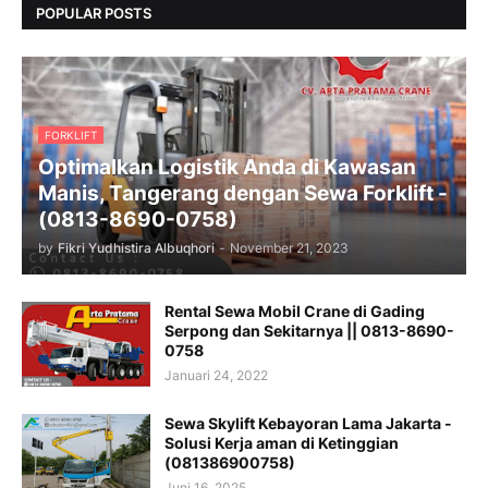
POPULAR POSTS
FORKLIFT
Optimalkan Logistik Anda di Kawasan
Manis, Tangerang dengan Sewa Forklift -
(0813-8690-0758)
by
Fikri Yudhistira Albuqhori
-
November 21, 2023
Rental Sewa Mobil Crane di Gading
Serpong dan Sekitarnya || 0813-8690-
0758
Januari 24, 2022
Sewa Skylift Kebayoran Lama Jakarta -
Solusi Kerja aman di Ketinggian
(081386900758)
Juni 16, 2025