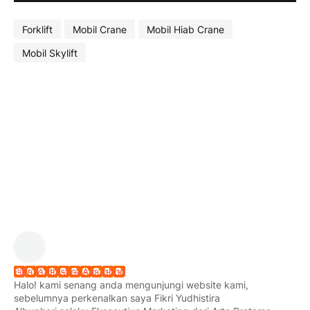
Forklift
Mobil Crane
Mobil Hiab Crane
Mobil Skylift
Fikri Yudhistira Albuqhori
Halo! kami senang anda mengunjungi website kami,
sebelumnya perkenalkan saya Fikri Yudhistira