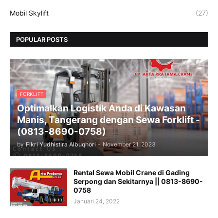
Mobil Skylift
(27)
POPULAR POSTS
FORKLIFT
Optimalkan Logistik Anda di Kawasan
Manis, Tangerang dengan Sewa Forklift -
(0813-8690-0758)
by
Fikri Yudhistira Albuqhori
-
November 21, 2023
Rental Sewa Mobil Crane di Gading
Serpong dan Sekitarnya || 0813-8690-
0758
Januari 24, 2022