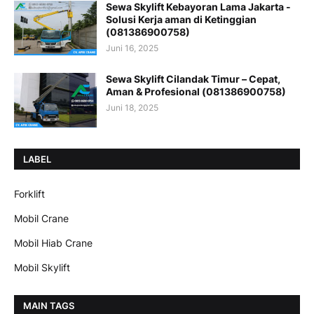
Sewa Skylift Kebayoran Lama Jakarta -
Solusi Kerja aman di Ketinggian
(081386900758)
Juni 16, 2025
Sewa Skylift Cilandak Timur – Cepat,
Aman & Profesional (081386900758)
Juni 18, 2025
LABEL
Forklift
Mobil Crane
Mobil Hiab Crane
Mobil Skylift
MAIN TAGS